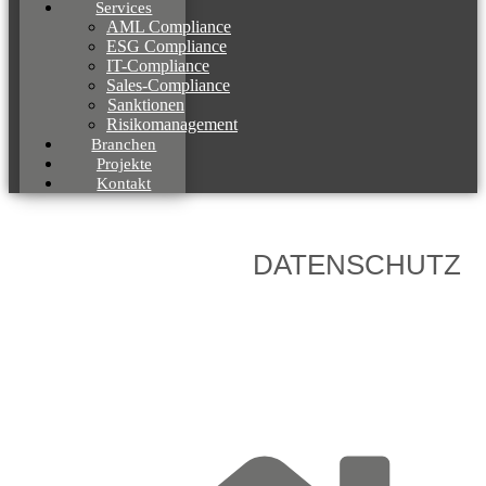
Services
AML Compliance
ESG Compliance
IT-Compliance
Sales-Compliance
Sanktionen
Risikomanagement
Branchen
Projekte
Kontakt
DATENSCHUTZ