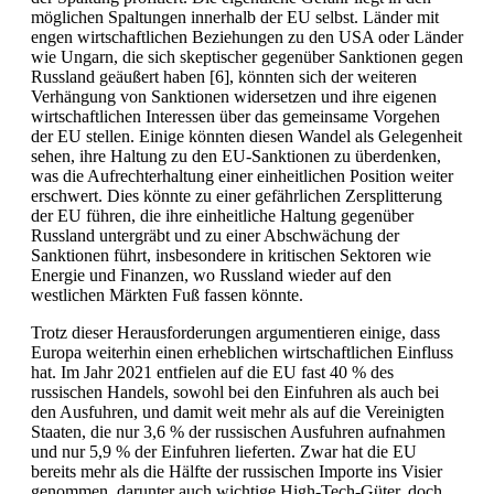
möglichen Spaltungen innerhalb der EU selbst. Länder mit
engen wirtschaftlichen Beziehungen zu den USA oder Länder
wie Ungarn, die sich skeptischer gegenüber Sanktionen gegen
Russland geäußert haben [6], könnten sich der weiteren
Verhängung von Sanktionen widersetzen und ihre eigenen
wirtschaftlichen Interessen über das gemeinsame Vorgehen
der EU stellen. Einige könnten diesen Wandel als Gelegenheit
sehen, ihre Haltung zu den EU-Sanktionen zu überdenken,
was die Aufrechterhaltung einer einheitlichen Position weiter
erschwert. Dies könnte zu einer gefährlichen Zersplitterung
der EU führen, die ihre einheitliche Haltung gegenüber
Russland untergräbt und zu einer Abschwächung der
Sanktionen führt, insbesondere in kritischen Sektoren wie
Energie und Finanzen, wo Russland wieder auf den
westlichen Märkten Fuß fassen könnte.
Trotz dieser Herausforderungen argumentieren einige, dass
Europa weiterhin einen erheblichen wirtschaftlichen Einfluss
hat. Im Jahr 2021 entfielen auf die EU fast 40 % des
russischen Handels, sowohl bei den Einfuhren als auch bei
den Ausfuhren, und damit weit mehr als auf die Vereinigten
Staaten, die nur 3,6 % der russischen Ausfuhren aufnahmen
und nur 5,9 % der Einfuhren lieferten. Zwar hat die EU
bereits mehr als die Hälfte der russischen Importe ins Visier
genommen, darunter auch wichtige High-Tech-Güter, doch