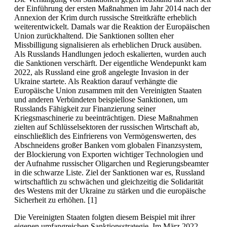
der Einführung der ersten Maßnahmen im Jahr 2014 nach der
Annexion der Krim durch russische Streitkräfte erheblich
weiterentwickelt. Damals war die Reaktion der Europäischen
Union zurückhaltend. Die Sanktionen sollten eher
Missbilligung signalisieren als erheblichen Druck ausüben.
Als Russlands Handlungen jedoch eskalierten, wurden auch
die Sanktionen verschärft. Der eigentliche Wendepunkt kam
2022, als Russland eine groß angelegte Invasion in der
Ukraine startete. Als Reaktion darauf verhängte die
Europäische Union zusammen mit den Vereinigten Staaten
und anderen Verbündeten beispiellose Sanktionen, um
Russlands Fähigkeit zur Finanzierung seiner
Kriegsmaschinerie zu beeinträchtigen. Diese Maßnahmen
zielten auf Schlüsselsektoren der russischen Wirtschaft ab,
einschließlich des Einfrierens von Vermögenswerten, des
Abschneidens großer Banken vom globalen Finanzsystem,
der Blockierung von Exporten wichtiger Technologien und
der Aufnahme russischer Oligarchen und Regierungsbeamter
in die schwarze Liste. Ziel der Sanktionen war es, Russland
wirtschaftlich zu schwächen und gleichzeitig die Solidarität
des Westens mit der Ukraine zu stärken und die europäische
Sicherheit zu erhöhen. [1]
Die Vereinigten Staaten folgten diesem Beispiel mit ihrer
eigenen umfangreichen Sanktionsstrategie. Im März 2022