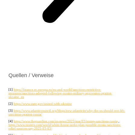
Quellen / Verweise
[1]
https://finance.ec.europa.eu/eu-and-world/sanctions-restrictive-
measures/sanctions-adopted-following-russias-military-aggression-against-
ukraine_en
[2]
https://www.state.gov/united-with-ukraine
[3]
https://www.atlanticcouncil.org/blogs/new-atlanticist/why-the-us-should-not-lift-
sanctions-against-russia/
[4]
https://www.theguardian.com/us-news/2025/mar/03/trump-sanctions-russia
,
https://www.reuters.com/world/white-house-seeks-plan-possible-russia-sanctions-
relief-sources-say-2025-03-03/