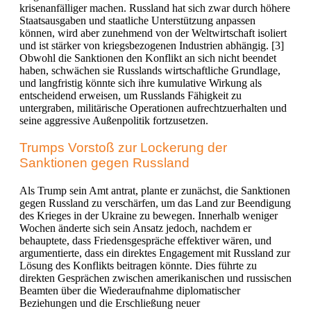
krisen
anfällig
er
machen. Russland hat sich zwar durch höhere
Staatsausgaben und staatliche Unterstützung
anpassen
können
, wird aber zunehmend von der Weltwirtschaft isoliert
und ist stärker von kriegsbezogenen Industrien abhängig. [3]
Obwohl die Sanktionen den Konflikt
an sich
nicht beendet
haben, schwächen sie Russlands wirtschaftliche Grundlage,
und langfristig könnte sich ihre kumulative Wirkung als
entscheidend erweisen, um Russlands Fähigkeit zu
untergraben, militärische Operationen aufrechtzuerhalten und
seine aggressive Außenpolitik fortzusetzen.
Trumps Vorstoß zur Lockerung der
Sanktionen gegen Russland
Als Trump sein Amt antrat, plante er zunächst, die Sanktionen
gegen Russland zu verschärfen, um das Land zur Beendigung
des Krieges in der Ukraine zu bewegen. Innerhalb weniger
Wochen änderte sich sein Ansatz jedoch,
nachdem
er
behauptete, dass Friedensgespräche effektiver wären, und
argumentierte, dass ein direktes Engagement mit Russland zur
Lösung des Konflikts beitragen könnte. Dies führte zu
direkten
Gesprächen zwischen amerikanischen und russischen
Beamten über die Wiederaufnahme diplomatischer
Beziehungen und die Erschließung neuer