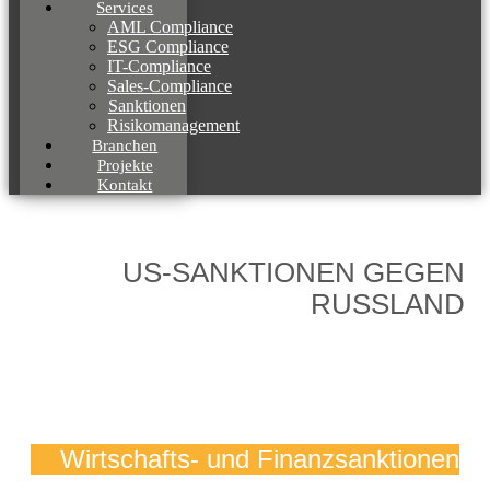
Services
AML Compliance
ESG Compliance
IT-Compliance
Sales-Compliance
Sanktionen
Risikomanagement
Branchen
Projekte
Kontakt
US-SANKTIONEN GEGEN
RUSSLAND
Wirtschafts- und Finanzsanktionen