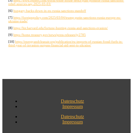
[5]
https://www.reuters.com/world/white-house-seeks-plan-possible-russia-sanctions-
relief-sources-say-2025-03-03/
[6]
hungary-backs-down-in-eu-russia-sanctions-standoff
[7]
https://foreignpolicy.com/2025/03/04/trump-putin-sanctions-russia-europe-eu-
ukraine-trade/
[8]
https://hir.harvard.edu/fortune-hunting-russia-and-sanctions-evasion/
[9]
https://home.treasury.gov/news/press-releases/jy2785
[10]
https://energyandcleanair.org/publication/eu-imports-of-russian-fossil-fuels-in-
third-year-of-invasion-surpass-financial-aid-sent-to-ukraine/
Datenschutz
Impressum
Datenschutz
Impressum