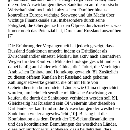
die vollen Auswirkungen dieser Sanktionen auf die russische
Wirtschaft sind noch nicht abzusehen. Darüber hinaus
kontrolliert Europa wichtige Seewege und übt Macht über
wichtige Finanzkanäle aus, insbesondere durch seine
Fähigkeit, die Obergrenze für den Ölpreis durchzusetzen, was
immer noch das Potenzial hat, Druck auf Russland auszuüben
[7].
Die Erfahrung der Vergangenheit hat jedoch gezeigt, dass
Russland Sanktionen umgeht, indem es Drittländer als
Zwischenhändler einsetzt. Moskau hat aktiv nach alternativen
Wegen für den Kauf von Militärtechnologie gesucht und sich
dabei häufig an Länder wie China, die Türkei, die Vereinigten
Arabischen Emirate und Hongkong gewandt [8]. Zusätzlich
zu diesen offenen Kanälen hat Russland auch geheime
Zahlungsnetzwerke genutzt, die oft mit Hilfe von
Geheimdiensten befreundeter Länder wie China eingerichtet
wurden, um heimlich sensible militärische Ausrüstung zu
kaufen, die durch die Sanktionen verhindert werden soll [9].
Gleichzeitig hat Russland sein Öl weiterhin über dieselben
Drittländer verkauft und so die Auswirkungen der westlichen
Sanktionen weiter abgeschwächt [10]. Bislang hat die
Kombination aus dem Druck der US-Sekundärsanktionen
und den koordinierten Bemühungen der westlichen Länder,
diese Schlupflöcher zu schließen, dazu beigetragen, dass